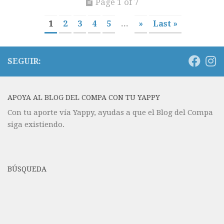
Page 1 of 7
1
2
3
4
5
...
»
Last »
SEGUIR:
APOYA AL BLOG DEL COMPA CON TU YAPPY
Con tu aporte vía Yappy, ayudas a que el Blog del Compa
siga existiendo.
BÚSQUEDA