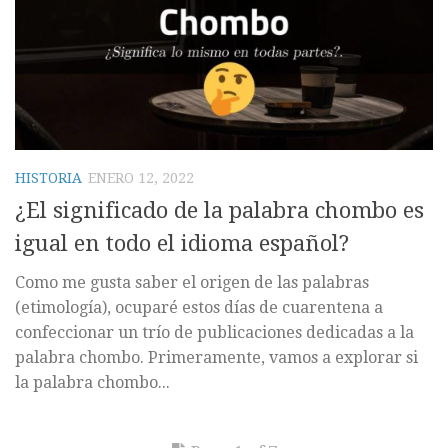
HISTORIA
ENERO 12, 2022
¿El significado de la palabra chombo es
igual en todo el idioma español?
Como me gusta saber el origen de las palabras
(etimología), ocuparé estos días de cuarentena a
confeccionar un trío de publicaciones dedicadas a la
palabra chombo. Primeramente, vamos a explorar si
la palabra chombo...