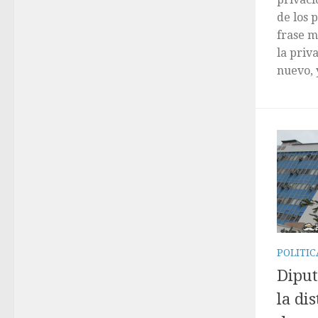
de los 
frase m
la priv
nuevo, y
POLITI
Diput
la di