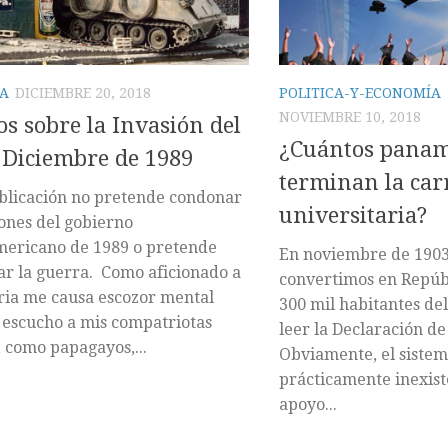
IA
DICIEMBRE 20, 2018
POLITICA-Y-ECONOMÍA
NOVIEMBRE 10, 2018
os sobre la Invasión del
¿Cuántos pana
 Diciembre de 1989
terminan la car
blicación no pretende condonar
universitaria?
iones del gobierno
mericano de 1989 o pretende
En noviembre de 1903
car la guerra. Como aficionado a
convertimos en Repúbl
oria me causa escozor mental
300 mil habitantes de
escucho a mis compatriotas
leer la Declaración d
, como papagayos,...
Obviamente, el sistem
prácticamente inexiste
apoyo...