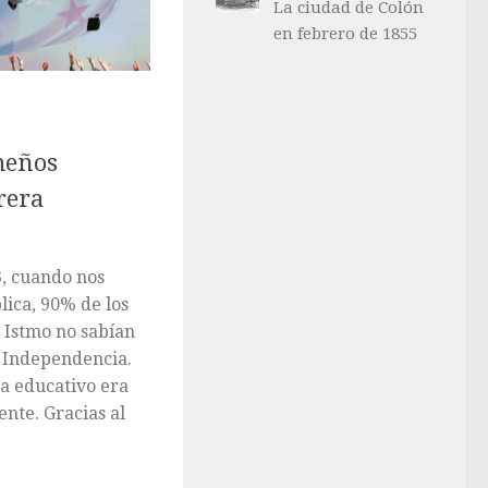
La ciudad de Colón
en febrero de 1855
meños
rera
, cuando nos
ica, 90% de los
l Istmo no sabían
e Independencia.
a educativo era
nte. Gracias al