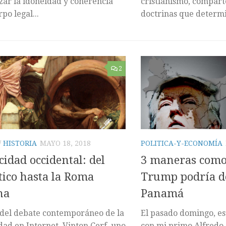
zar la idoneidad y coherencia
cristianismo, compart
po legal...
doctrinas que determi
2
/
HISTORIA
MAYO 18, 2018
POLITICA-Y-ECONOMÍA
cidad occidental: del
3 maneras como
tico hasta la Roma
Trump podría de
na
Panamá
del debate contemporáneo de la
El pasado domingo, e
dad en Internet, Vinton Cerf, uno
con mi primo Alfred