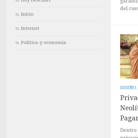
Hoy Descubrí
garanti
del cuer
Inicio
Internet
Politica-y-economía
DISEÑO
Priva
Neolí
Paga
Dentro 
privaci