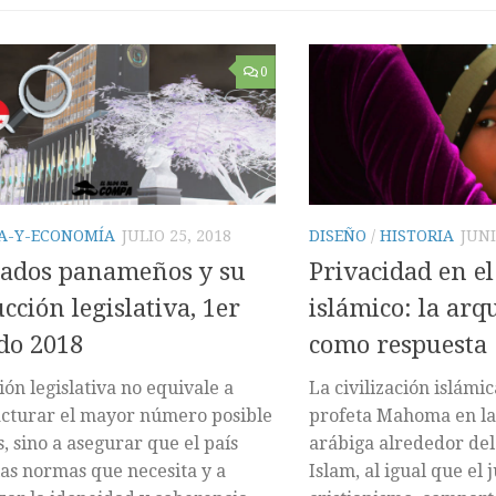
0
CA-Y-ECONOMÍA
JULIO 25, 2018
DISEÑO
/
HISTORIA
JUNI
tados panameños y su
Privacidad en 
cción legislativa, 1er
islámico: la arq
do 2018
como respuesta
ión legislativa no equivale a
La civilización islámic
cturar el mayor número posible
profeta Mahoma en la
s, sino a asegurar que el país
arábiga alrededor del 
las normas que necesita y a
Islam, al igual que el 