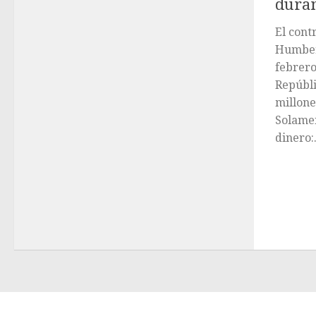
duran
El cont
Humbert
febrero
Repúbli
millone
Solamen
dinero:.