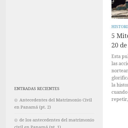
HISTOR
5 Mit
20 de
Esta pu
las acc
nortea
glorifi
la hist
ENTRADAS RECIENTES
cuando 
repetir
Antecedentes del Matrimonio Civil
en Panamá (pt. 2)
de los antecedentes del matrimonio
civil en Panamá (pt. 1)