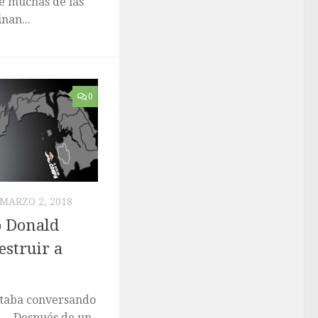
e muchas de las
nan...
0
MARZO 2, 2018
 Donald
struir a
staba conversando
o. Después de un