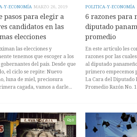
CA-Y-ECONOMÍA
MARZO 26, 2019
POLITICA-Y-ECONOMÍA
 pasos para elegir a
6 razones para n
es candidatos en las
diputado pana
mas elecciones
promedio
ximan las elecciones y
En este artículo les c
ente tenemos que escoger a los
razones por las cuales
 gobernantes del país. Desde que
al diputado panameño
o, el ciclo se repite: Nuevo
primero empecemos p
o, luna de miel, preciosura
La Cara del Diputad
rimera cagada, vamos a darle...
Promedio Razón No. 1:.
0