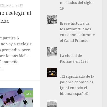
mediados del siglo
ENERO 6, 2019
19
o reelegir al
meño
Breve historia de
los afroantillanos
en Panamá durante
ompartiré 6
el Canal Francés
 no voy a reelegir
 promedio, pero
La ciudad de
or lo más fácil…
Panamá en 1897
o Panameño
..
¿El significado de la
palabra chombo es
igual en todo el
idioma español?
4