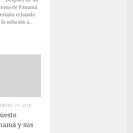
el tema de Panamá.
 estaba echando
la solución a...
ENERO 29, 2018
puesto
namá y sus