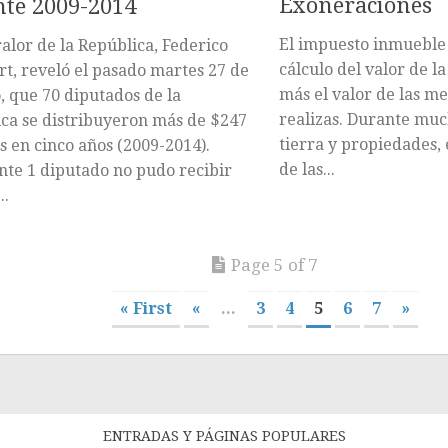
Exoneraciones
te 2009-2014
El impuesto inmueble 
ralor de la República, Federico
cálculo del valor de l
, reveló el pasado martes 27 de
más el valor de las m
, que 70 diputados de la
realizas. Durante muc
ca se distribuyeron más de $247
tierra y propiedades,
s en cinco años (2009-2014).
de las...
te 1 diputado no pudo recibir
..
Page 5 of 7
« First
«
...
3
4
5
6
7
»
ENTRADAS Y PÁGINAS POPULARES