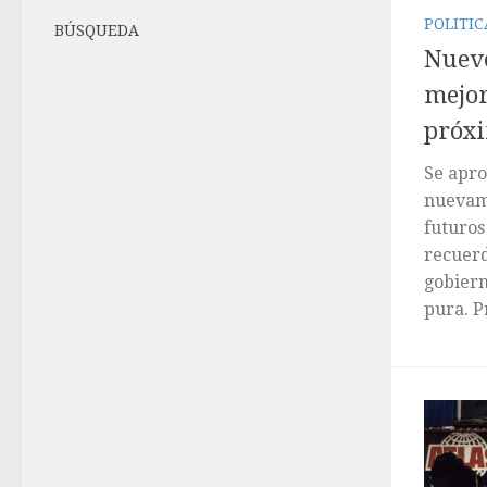
POLITI
BÚSQUEDA
Nueve
mejor
próxi
Se apro
nuevam
futuros
recuerd
gobiern
pura. P