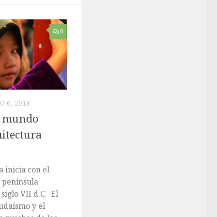
0
O 6, 2018
el mundo
uitectura
a inicia con el
 península
siglo VII d.C. El
judaísmo y el