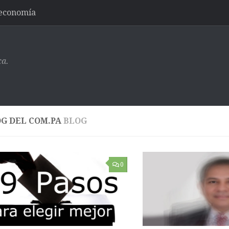
-economía
ca.
OG DEL COM.PA
BLOG
0