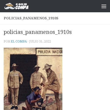
Saltar al contenido
POLICIAS_PANAMENOS_1910S
policias_panamenos_1910s
POR
EL COMPA
·
JULIO 31, 2022