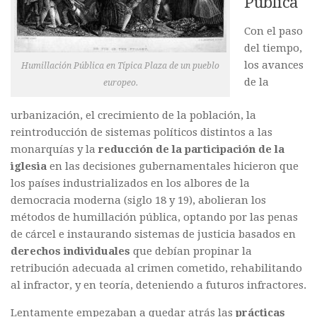
Pública
Con el paso
del tiempo,
los avances
Humillación Pública en Típica Plaza de un pueblo
de la
europeo.
urbanización, el crecimiento de la población, la
reintroducción de sistemas políticos distintos a las
monarquías y la
reducción de la participación de la
iglesia
en las decisiones gubernamentales hicieron que
los países industrializados en los albores de la
democracia moderna (siglo 18 y 19), abolieran los
métodos de humillación pública, optando por las penas
de cárcel e instaurando sistemas de justicia basados en
derechos individuales
que debían propinar la
retribución adecuada al crimen cometido, rehabilitando
al infractor, y en teoría, deteniendo a futuros infractores.
Lentamente empezaban a quedar atrás las
prácticas