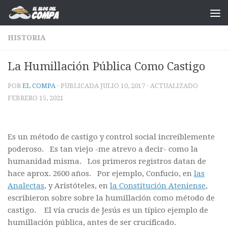
Saltar al contenido
HISTORIA
La Humillación Pública Como Castigo
POR
EL COMPA
· PUBLICADA
JULIO 10, 2017
· ACTUALIZADO
FEBRERO 15, 2021
Es un método de castigo y control social increíblemente
poderoso. Es tan viejo -me atrevo a decir- como la
humanidad misma. Los primeros registros datan de
hace aprox. 2600 años. Por ejemplo, Confucio, en
las
Analectas
, y Aristóteles, en
la Constitución Ateniense
,
escribieron sobre sobre la humillación como método de
castigo. El vía crucis de Jesús es un típico ejemplo de
humillación pública, antes de ser crucificado.