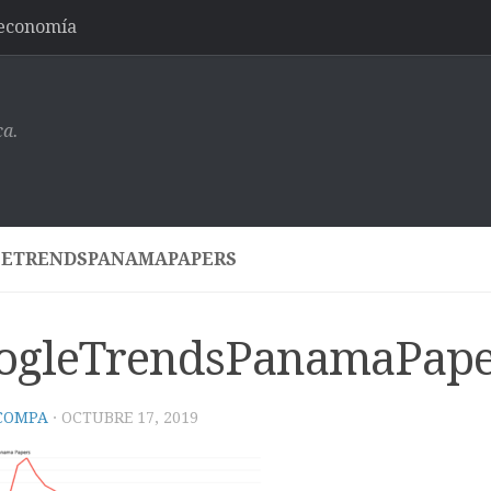
-economía
ca.
ETRENDSPANAMAPAPERS
ogleTrendsPanamaPape
 COMPA
·
OCTUBRE 17, 2019