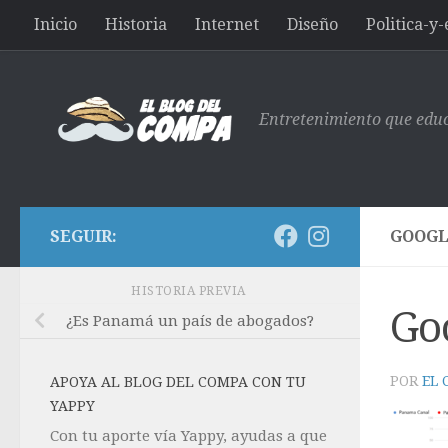
Inicio
Historia
Internet
Diseño
Politica-y
Saltar al contenido
Entretenimiento que edu
SEGUIR:
GOOGL
HISTORIA PREVIA
Go
¿Es Panamá un país de abogados?
POR
EL
APOYA AL BLOG DEL COMPA CON TU
YAPPY
Con tu aporte vía Yappy, ayudas a que