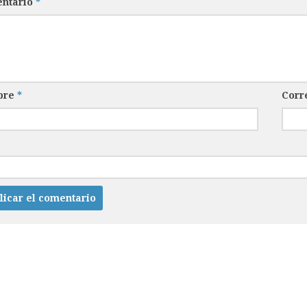
ntario
*
bre
*
Corr