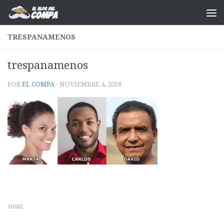
Saltar al contenido
TRESPANAMENOS
trespanamenos
POR
EL COMPA
·
NOVIEMBRE 4, 2018
SHARE