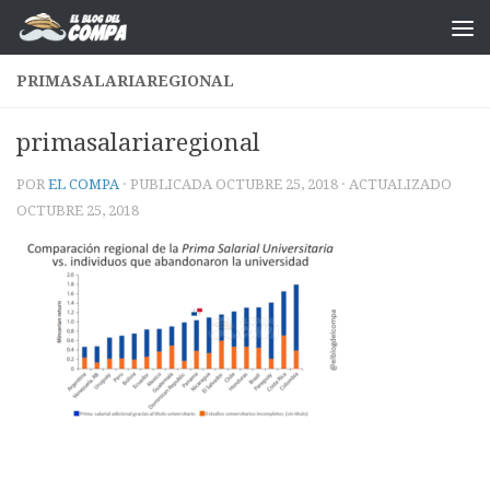
Saltar al contenido
PRIMASALARIAREGIONAL
primasalariaregional
POR
EL COMPA
· PUBLICADA
OCTUBRE 25, 2018
· ACTUALIZADO
OCTUBRE 25, 2018