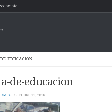
-economía
ca.
-DE-EDUCACION
lta-de-educacion
 COMPA
·
OCTUBRE 31, 2018