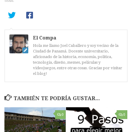
SHARE
El Compa
Hola me llamo Joel Caballero y soy vecino de la
Ciudad de Panamá. Docente universitario,
aficionado de la historia, economía, política,
tecnología, diseño, memes, películas y
videojuegos, entre otras cosas. Gracias por visitar
el blog!
TAMBIÉN TE PODRÍA GUSTAR...
0
0