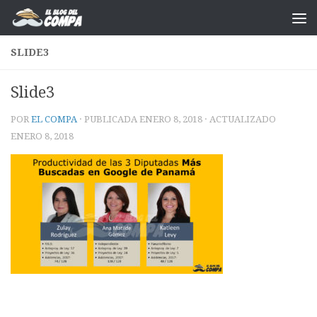
Saltar al contenido
SLIDE3
Slide3
POR
EL COMPA
· PUBLICADA
ENERO 8, 2018
· ACTUALIZADO
ENERO 8, 2018