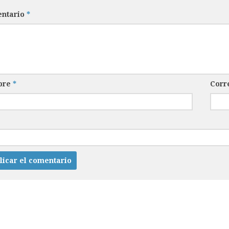
ntario
*
bre
*
Corr