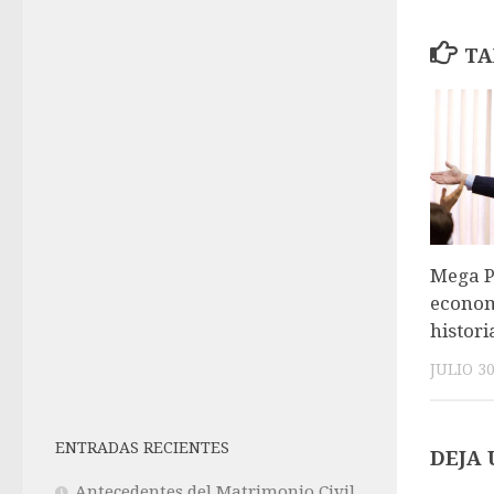
TA
Mega P
econom
histori
JULIO 30
ENTRADAS RECIENTES
DEJA 
Antecedentes del Matrimonio Civil