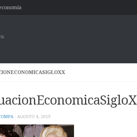
-economía
ca.
CIONECONOMICASIGLOXX
tuacionEconomicaSiglo
 COMPA
·
AGOSTO 4, 2019