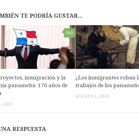
MBIÉN TE PODRÍA GUSTAR...
0
royectos, inmigración y la
¿Los inmigrantes roban l
ía panameña: 170 años de
trabajos de los panameñ
a
AGOSTO 1, 2020
, 2020
UNA RESPUESTA