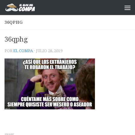
Saltar al contenido
36QPHG
36qphg
POR
EL COMPA
·
JULIO 28, 2019
SHARE