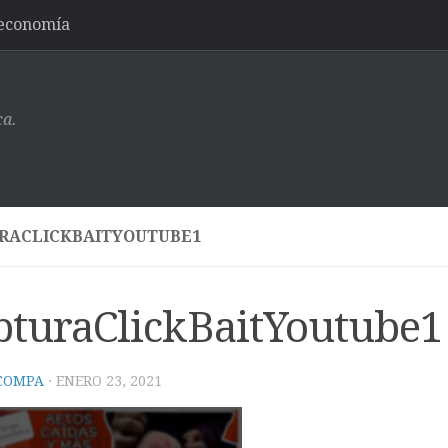
-economía
ca.
RACLICKBAITYOUTUBE1
pturaClickBaitYoutube1
 COMPA
·
ENERO 23, 2021