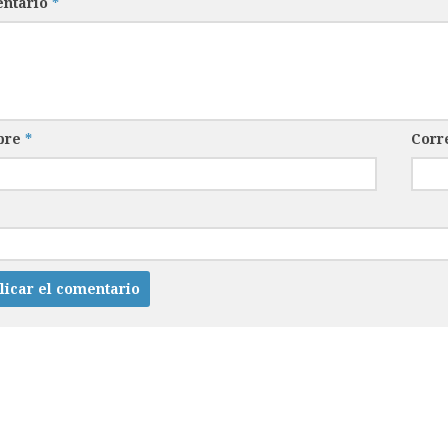
ntario
*
bre
*
Corr