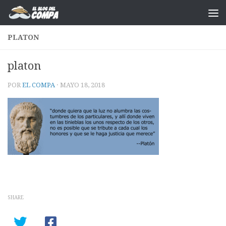
Saltar al contenido
PLATON
platon
POR
EL COMPA
·
MAYO 18, 2018
SHARE