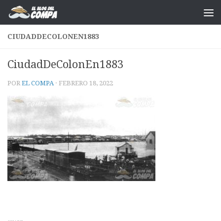
Saltar al contenido
CIUDADDECOLONEN1883
CiudadDeColonEn1883
POR
EL COMPA
·
FEBRERO 18, 2022