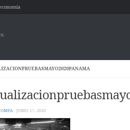
-economía
ca.
LIZACIONPRUEBASMAYO2020PANAMA
sualizacionpruebasma
 COMPA
·
JUNIO 17, 2020