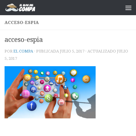
Saltar al contenido
ACCESO-ESPIA
acceso-espia
POR
EL COMPA
· PUBLICADA
JULIO 5, 2017
· ACTUALIZADO
JULIO
5, 2017