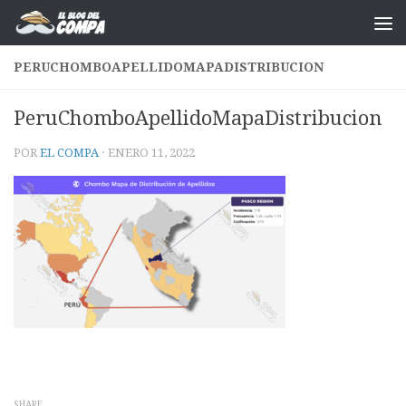
Saltar al contenido
PERUCHOMBOAPELLIDOMAPADISTRIBUCION
PeruChomboApellidoMapaDistribucion
POR
EL COMPA
·
ENERO 11, 2022
SHARE