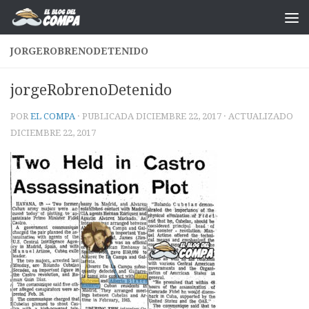
Saltar al contenido
JORGEROBRENODETENIDO
jorgeRobrenoDetenido
POR
EL COMPA
· PUBLICADA
DICIEMBRE 22, 2017
· ACTUALIZADO
DICIEMBRE 22, 2017